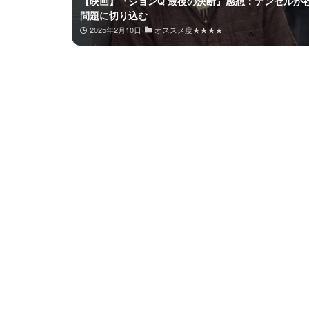
【映画】『ジョンQ 最後の決断』感想：デンゼルが
問題に切り込む
2025年2月10日
オススメ度★★★★