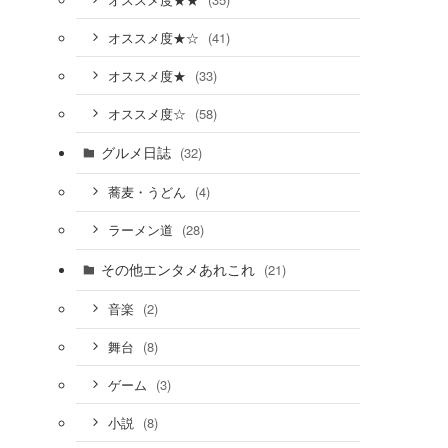
(41)
オススメ度★☆
(33)
オススメ度★
(58)
オススメ度☆
グルメ日誌
(32)
(4)
蕎麦・うどん
(28)
ラーメン道
その他エンタメあれこれ
(21)
(2)
音楽
(8)
舞台
(3)
ゲーム
(8)
小説