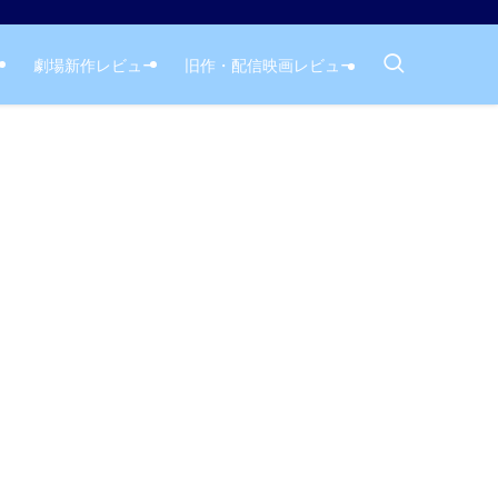
劇場新作レビュー
旧作・配信映画レビュー