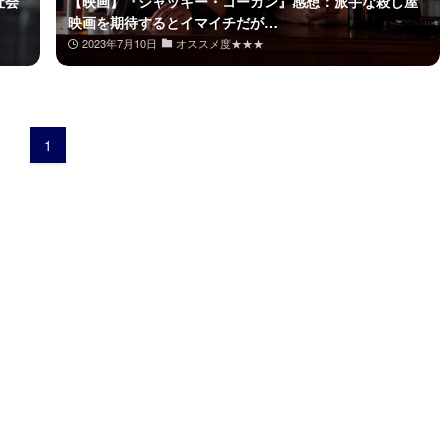
社会
【映画】『ジャッキー・コーガン』感想：派手な殺し屋
映画を期待するとイマイチだが…
2023年7月10日
オススメ度★★★
1