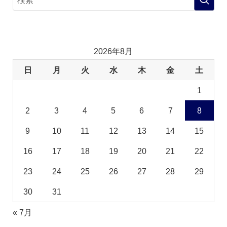
2026年8月
日
月
火
水
木
金
土
1
2
3
4
5
6
7
8
9
10
11
12
13
14
15
16
17
18
19
20
21
22
23
24
25
26
27
28
29
30
31
« 7月