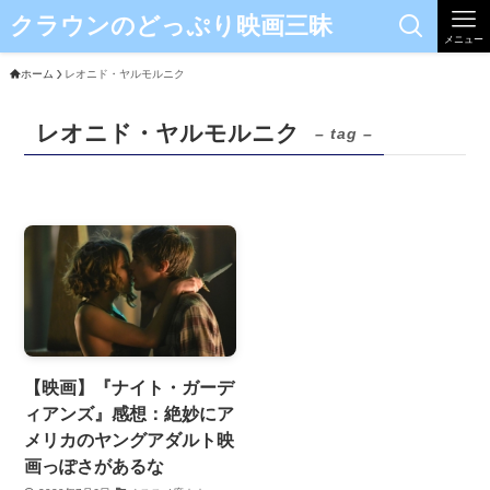
クラウンのどっぷり映画三昧
メニュー
ホーム
レオニド・ヤルモルニク
レオニド・ヤルモルニク
– tag –
【映画】『ナイト・ガーデ
ィアンズ』感想：絶妙にア
メリカのヤングアダルト映
画っぽさがあるな