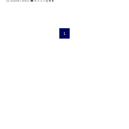
2020年7月6日
オススメ度★★
1