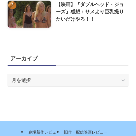
【映画】『ダブルヘッド・ジョ
ーズ』感想：サメより巨乳撮り
たいだけやろ！！
アーカイブ
ア
ー
カ
イ
ブ
劇場新作レビュー
旧作・配信映画レビュー