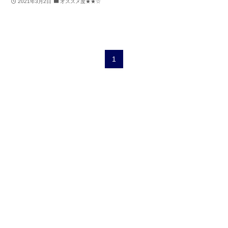
2021年3月2日
オススメ度★★☆
1