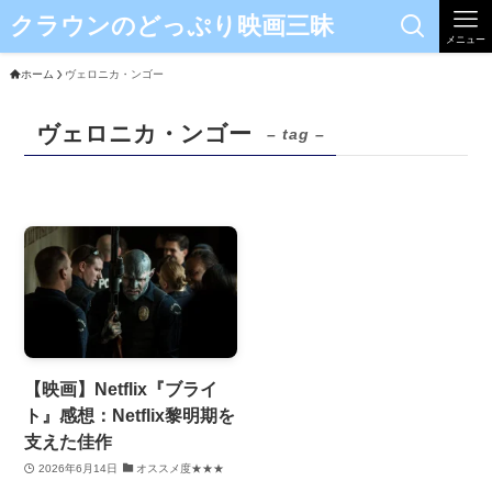
クラウンのどっぷり映画三昧
メニュー
ホーム
ヴェロニカ・ンゴー
ヴェロニカ・ンゴー
– tag –
【映画】Netflix『ブライ
ト』感想：Netflix黎明期を
支えた佳作
2026年6月14日
オススメ度★★★