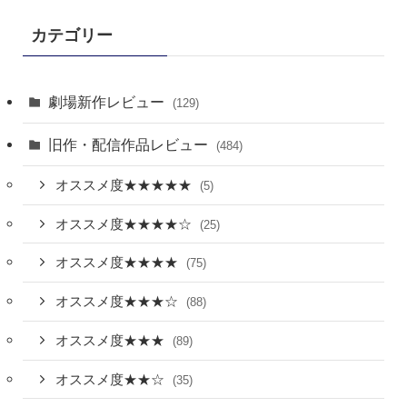
カテゴリー
劇場新作レビュー
(129)
旧作・配信作品レビュー
(484)
オススメ度★★★★★
(5)
オススメ度★★★★☆
(25)
オススメ度★★★★
(75)
オススメ度★★★☆
(88)
オススメ度★★★
(89)
オススメ度★★☆
(35)