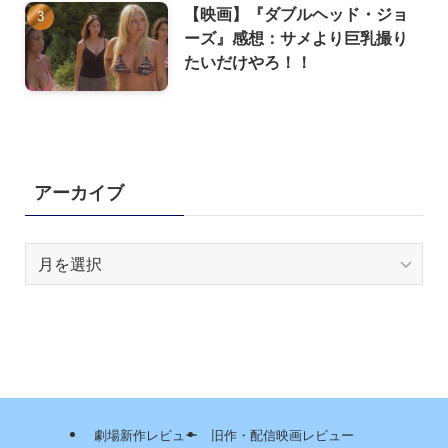
【映画】『ダブルヘッド・ジョ
ーズ』感想：サメより巨乳撮り
たいだけやろ！！
アーカイブ
ア
ー
カ
イ
ブ
劇場新作レビュー
旧作・配信映画レビュー