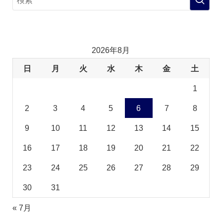
2026年8月
日
月
火
水
木
金
土
1
2
3
4
5
6
7
8
9
10
11
12
13
14
15
16
17
18
19
20
21
22
23
24
25
26
27
28
29
30
31
« 7月