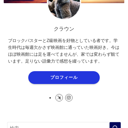
クラウン
ブロックバスターとZ級映画を好物としている者です。学
生時代は毎週欠かさず映画館に通っていた映画好き。今は
ほぼ映画館には足を運べてませんが、家では変わらず観て
います。足りない語彙力で感想を綴っています。
プロフィール