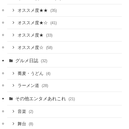
オススメ度★★
(35)
オススメ度★☆
(41)
オススメ度★
(33)
オススメ度☆
(58)
グルメ日誌
(32)
蕎麦・うどん
(4)
ラーメン道
(28)
その他エンタメあれこれ
(21)
音楽
(2)
舞台
(8)