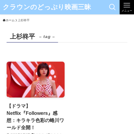
クラウンのどっぷり映画三昧
メニュー
ホーム
上杉柊平
上杉柊平
– tag –
【ドラマ】
Netflix『Followers』感
想：キラキラ色彩の蜷川ワ
ールド全開！