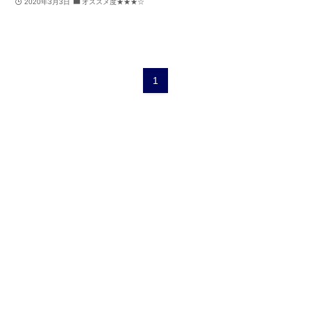
2020年3月3日
オススメ度★★★☆
1