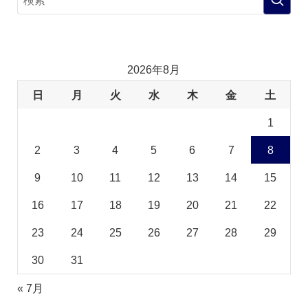
2026年8月
日
月
火
水
木
金
土
1
2
3
4
5
6
7
8
9
10
11
12
13
14
15
16
17
18
19
20
21
22
23
24
25
26
27
28
29
30
31
« 7月