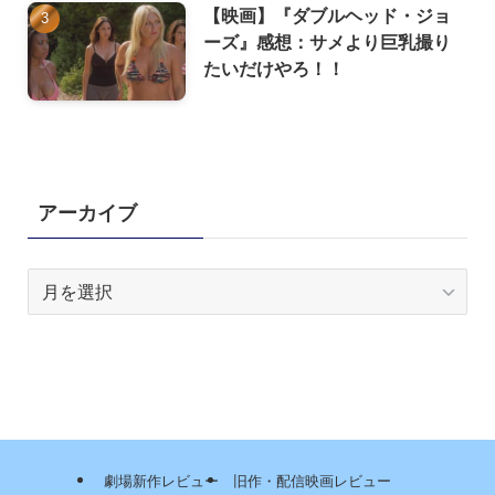
【映画】『ダブルヘッド・ジョ
ーズ』感想：サメより巨乳撮り
たいだけやろ！！
アーカイブ
ア
ー
カ
イ
ブ
劇場新作レビュー
旧作・配信映画レビュー