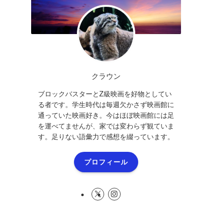
クラウン
ブロックバスターとZ級映画を好物としてい
る者です。学生時代は毎週欠かさず映画館に
通っていた映画好き。今はほぼ映画館には足
を運べてませんが、家では変わらず観ていま
す。足りない語彙力で感想を綴っています。
プロフィール