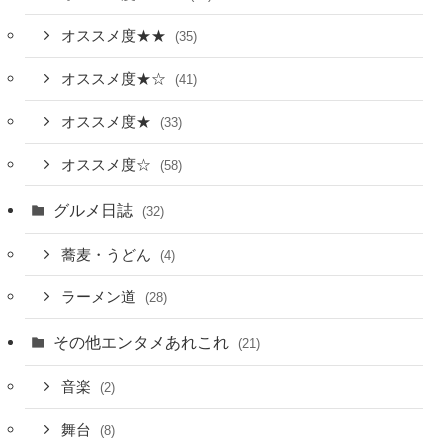
オススメ度★★
(35)
オススメ度★☆
(41)
オススメ度★
(33)
オススメ度☆
(58)
グルメ日誌
(32)
蕎麦・うどん
(4)
ラーメン道
(28)
その他エンタメあれこれ
(21)
音楽
(2)
舞台
(8)