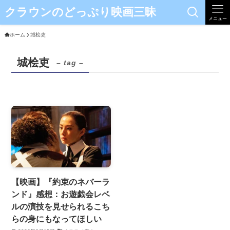
クラウンのどっぷり映画三昧
メニュー
ホーム
城桧吏
城桧吏
– tag –
【映画】『約束のネバーラ
ンド』感想：お遊戯会レベ
ルの演技を見せられるこち
らの身にもなってほしい