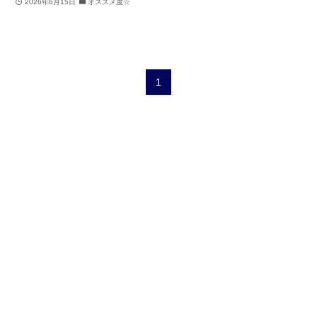
2026年6月15日
オススメ度☆
1