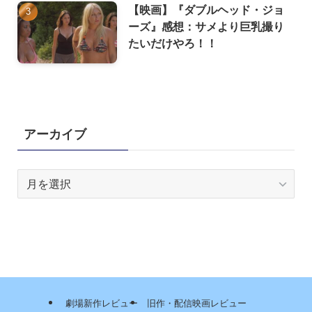
【映画】『ダブルヘッド・ジョ
ーズ』感想：サメより巨乳撮り
たいだけやろ！！
アーカイブ
ア
ー
カ
イ
ブ
劇場新作レビュー
旧作・配信映画レビュー