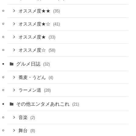
オススメ度★★
(35)
オススメ度★☆
(41)
オススメ度★
(33)
オススメ度☆
(58)
グルメ日誌
(32)
蕎麦・うどん
(4)
ラーメン道
(28)
その他エンタメあれこれ
(21)
音楽
(2)
舞台
(8)