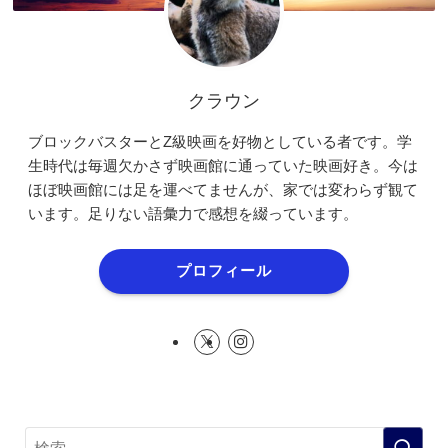
クラウン
ブロックバスターとZ級映画を好物としている者です。学
生時代は毎週欠かさず映画館に通っていた映画好き。今は
ほぼ映画館には足を運べてませんが、家では変わらず観て
います。足りない語彙力で感想を綴っています。
プロフィール