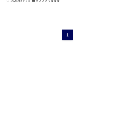
2024年5月3日
オススメ度★★★
1