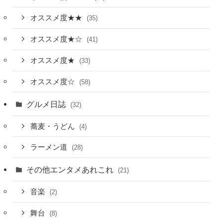
オススメ度★★
(35)
オススメ度★☆
(41)
オススメ度★
(33)
オススメ度☆
(58)
グルメ日誌
(32)
蕎麦・うどん
(4)
ラーメン道
(28)
その他エンタメあれこれ
(21)
音楽
(2)
舞台
(8)