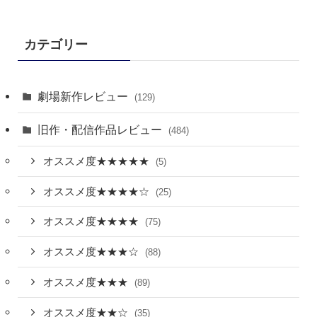
カテゴリー
劇場新作レビュー
(129)
旧作・配信作品レビュー
(484)
オススメ度★★★★★
(5)
オススメ度★★★★☆
(25)
オススメ度★★★★
(75)
オススメ度★★★☆
(88)
オススメ度★★★
(89)
オススメ度★★☆
(35)