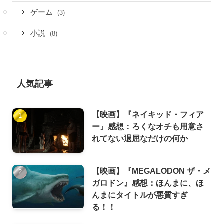
ゲーム
(3)
小説
(8)
人気記事
【映画】『ネイキッド・フィア
ー』感想：ろくなオチも用意さ
れてない退屈なだけの何か
【映画】『MEGALODON ザ・メ
ガロドン』感想：ほんまに、ほ
んまにタイトルが悪質すぎ
る！！