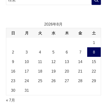
2026年8月
日
月
火
水
木
金
土
1
2
3
4
5
6
7
8
9
10
11
12
13
14
15
16
17
18
19
20
21
22
23
24
25
26
27
28
29
30
31
« 7月