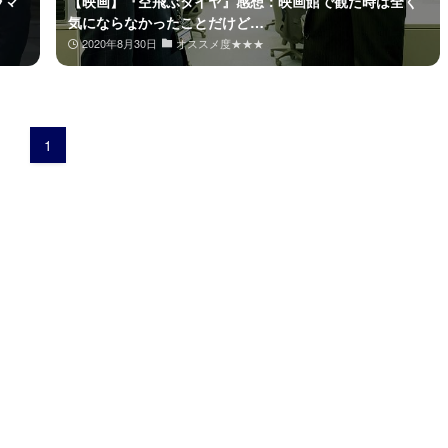
ラマ
【映画】『空飛ぶタイヤ』感想：映画館で観た時は全く
気にならなかったことだけど…
2020年8月30日
オススメ度★★★
1