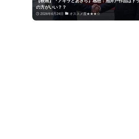
【映画】『アキラとあきら』感想：池井戸作品はド
の方がいい？？
2026年6月24日
オススメ度★★★☆