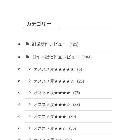
カテゴリー
劇場新作レビュー
(129)
旧作・配信作品レビュー
(484)
(5)
オススメ度★★★★★
(25)
オススメ度★★★★☆
(75)
オススメ度★★★★
(88)
オススメ度★★★☆
(89)
オススメ度★★★
(35)
オススメ度★★☆
(35)
オススメ度★★