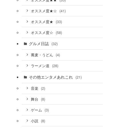
(41)
オススメ度★☆
(33)
オススメ度★
(58)
オススメ度☆
グルメ日誌
(32)
(4)
蕎麦・うどん
(28)
ラーメン道
その他エンタメあれこれ
(21)
(2)
音楽
(8)
舞台
(3)
ゲーム
(8)
小説