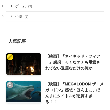
ゲーム
(3)
小説
(8)
人気記事
【映画】『ネイキッド・フィア
ー』感想：ろくなオチも用意さ
れてない退屈なだけの何か
【映画】『MEGALODON ザ・メ
ガロドン』感想：ほんまに、ほ
んまにタイトルが悪質すぎ
る！！