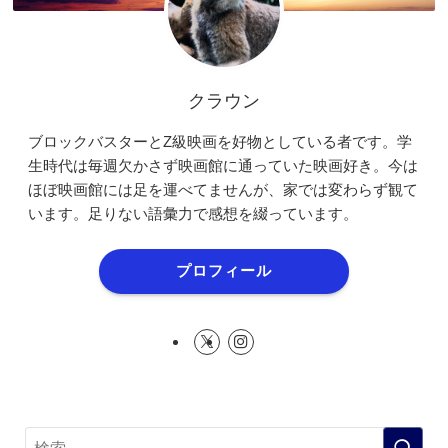
クラウン
ブロックバスターとZ級映画を好物としている者です。学
生時代は毎週欠かさず映画館に通っていた映画好き。今は
ほぼ映画館には足を運べてませんが、家では変わらず観て
います。足りない語彙力で感想を綴っています。
プロフィール