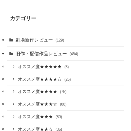
カテゴリー
劇場新作レビュー
(129)
旧作・配信作品レビュー
(484)
オススメ度★★★★★
(5)
オススメ度★★★★☆
(25)
オススメ度★★★★
(75)
オススメ度★★★☆
(88)
オススメ度★★★
(89)
オススメ度★★☆
(35)