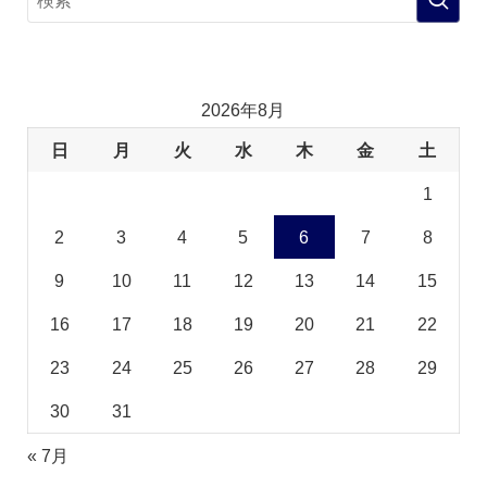
2026年8月
日
月
火
水
木
金
土
1
2
3
4
5
6
7
8
9
10
11
12
13
14
15
16
17
18
19
20
21
22
23
24
25
26
27
28
29
30
31
« 7月