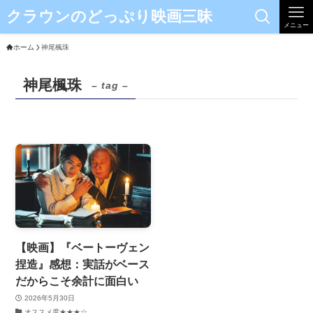
クラウンのどっぷり映画三昧
メニュー
ホーム
神尾楓珠
神尾楓珠
– tag –
【映画】『ベートーヴェン
捏造』感想：実話がベース
だからこそ余計に面白い
2026年5月30日
オススメ度★★★☆