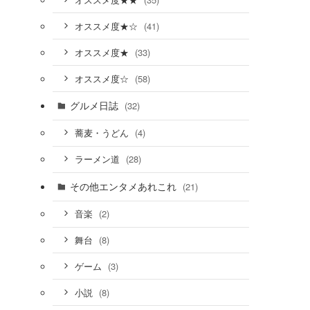
(41)
オススメ度★☆
(33)
オススメ度★
(58)
オススメ度☆
グルメ日誌
(32)
(4)
蕎麦・うどん
(28)
ラーメン道
その他エンタメあれこれ
(21)
(2)
音楽
(8)
舞台
(3)
ゲーム
(8)
小説