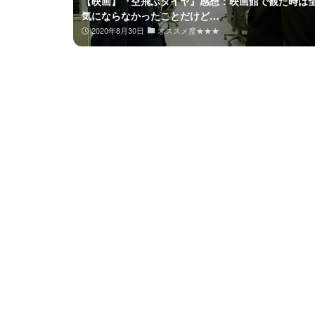
【映画】『空飛ぶタイヤ』感想：映画館で観た時は
気にならなかったことだけど…
2020年8月30日
オススメ度★★★