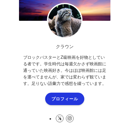
クラウン
ブロックバスターとZ級映画を好物としてい
る者です。学生時代は毎週欠かさず映画館に
通っていた映画好き。今はほぼ映画館には足
を運べてませんが、家では変わらず観ていま
す。足りない語彙力で感想を綴っています。
プロフィール