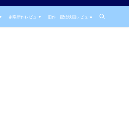
劇場新作レビュー
旧作・配信映画レビュー