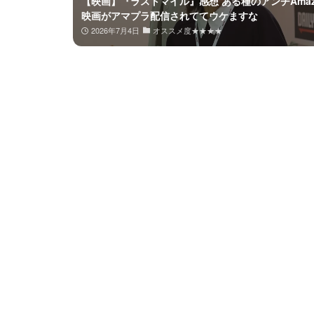
【映画】『ラストマイル』感想 ある種のアンチAmaz
映画がアマプラ配信されててウケますな
2026年7月4日
オススメ度★★★★