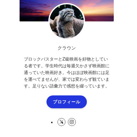
クラウン
ブロックバスターとZ級映画を好物としてい
る者です。学生時代は毎週欠かさず映画館に
通っていた映画好き。今はほぼ映画館には足
を運べてませんが、家では変わらず観ていま
す。足りない語彙力で感想を綴っています。
プロフィール