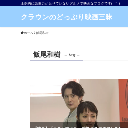
圧倒的に語彙力が足りていないグルメで映画なブログです( ¯꒳¯ )
クラウンのどっぷり映画三昧
ホーム
飯尾和樹
飯尾和樹
– tag –