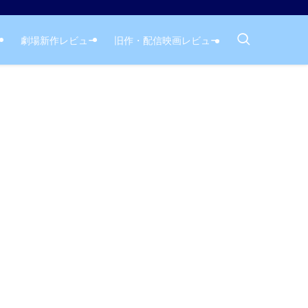
劇場新作レビュー
旧作・配信映画レビュー