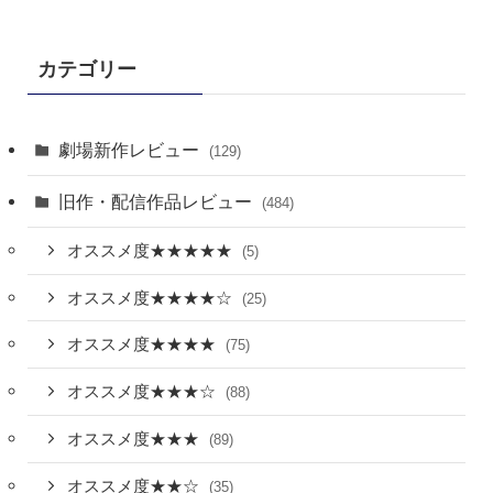
カテゴリー
劇場新作レビュー
(129)
旧作・配信作品レビュー
(484)
オススメ度★★★★★
(5)
オススメ度★★★★☆
(25)
オススメ度★★★★
(75)
オススメ度★★★☆
(88)
オススメ度★★★
(89)
オススメ度★★☆
(35)