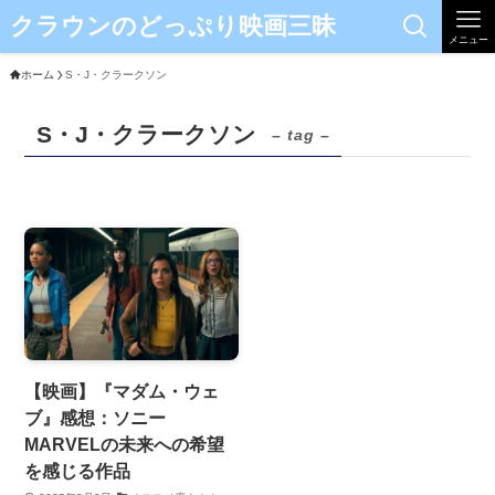
クラウンのどっぷり映画三昧
メニュー
ホーム
S・J・クラークソン
S・J・クラークソン
– tag –
【映画】『マダム・ウェ
ブ』感想：ソニー
MARVELの未来への希望
を感じる作品