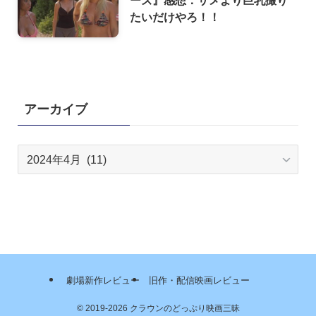
ーズ』感想：サメより巨乳撮り
たいだけやろ！！
アーカイブ
ア
ー
カ
イ
ブ
劇場新作レビュー
旧作・配信映画レビュー
©
2019-2026 クラウンのどっぷり映画三昧