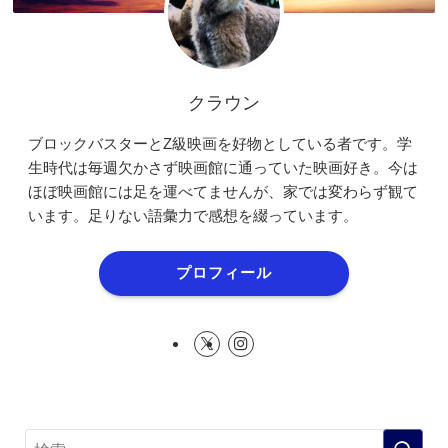
クラウン
ブロックバスターとZ級映画を好物としている者です。学
生時代は毎週欠かさず映画館に通っていた映画好き。今は
ほぼ映画館には足を運べてませんが、家では変わらず観て
います。足りない語彙力で感想を綴っています。
プロフィール