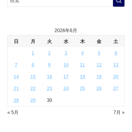
2026年6月
日
月
火
水
木
金
土
1
2
3
4
5
6
7
8
9
10
11
12
13
14
15
16
17
18
19
20
21
22
23
24
25
26
27
28
29
30
« 5月
7月 »