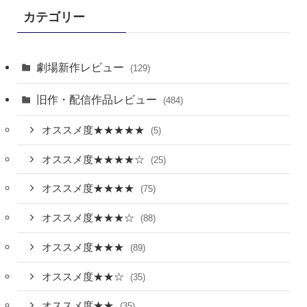
カテゴリー
劇場新作レビュー
(129)
旧作・配信作品レビュー
(484)
オススメ度★★★★★
(5)
オススメ度★★★★☆
(25)
オススメ度★★★★
(75)
オススメ度★★★☆
(88)
オススメ度★★★
(89)
オススメ度★★☆
(35)
オススメ度★★
(35)