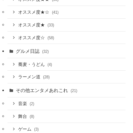
オススメ度★☆
(41)
オススメ度★
(33)
オススメ度☆
(58)
グルメ日誌
(32)
蕎麦・うどん
(4)
ラーメン道
(28)
その他エンタメあれこれ
(21)
音楽
(2)
舞台
(8)
ゲーム
(3)