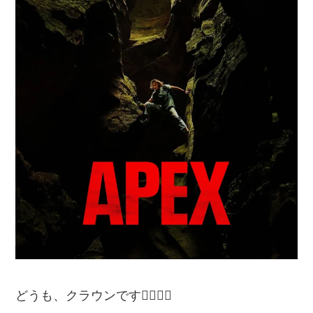
どうも、クラウンです🙋‍♂️🙋‍♂️