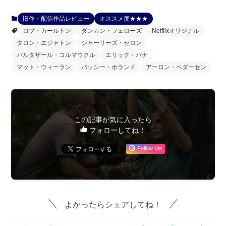
旧作・配信作品レビュー
オススメ度★★★
ロブ・カールトン
ダンカン・フェローズ
Netflixオリジナル
タロン・エジャトン
シャーリーズ・セロン
バルタザール・コルマウクル
エリック・バナ
マット・ウィーラン
バッシー・ホランド
アーロン・ペダーセン
この記事が気に入ったら
フォローしてね！
Follow Me
よかったらシェアしてね！