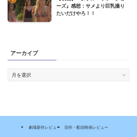
ーズ』感想：サメより巨乳撮り
たいだけやろ！！
アーカイブ
ア
ー
カ
イ
ブ
劇場新作レビュー
旧作・配信映画レビュー