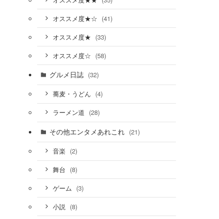
(41)
オススメ度★☆
(33)
オススメ度★
(58)
オススメ度☆
グルメ日誌
(32)
(4)
蕎麦・うどん
(28)
ラーメン道
その他エンタメあれこれ
(21)
(2)
音楽
(8)
舞台
(3)
ゲーム
(8)
小説