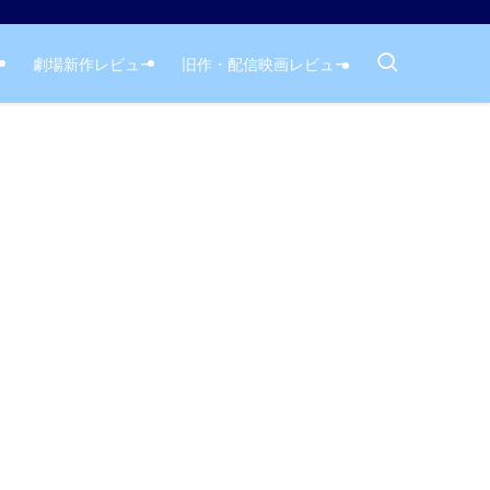
劇場新作レビュー
旧作・配信映画レビュー