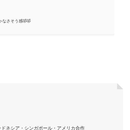
なさそう感🤣🤣
ンドネシア・シンガポール・アメリカ合作