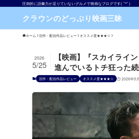
圧倒的に語彙力が足りていないグルメで映画なブログです( ¯꒳¯ )
クラウンのどっぷり映画三昧
ホーム
旧作・配信作品レビュー
オススメ度★★★☆
【映画】『スカイライン
2026
5/25
進んでいるトチ狂った続
旧作・配信作品レビュー
オススメ度★★★☆
2026年5