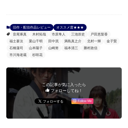
旧作・配信作品レビュー
オススメ度★★★
音尾琢真
木村拓哉
市原隼人
三池崇史
戸田恵梨香
福士蒼汰
栗山千明
田中泯
満島真之介
北村一輝
金子賢
石橋蓮司
山本陽子
山崎努
福本清三
勝村政信
市川海老蔵
杉咲花
この記事が気に入ったら
フォローしてね！
Follow Me