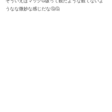
そういえばマックG版って観たような観てないよ
うなな微妙な感じだな🤔🤔