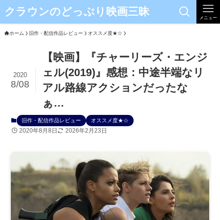
クラウンのどっぷり映画三昧
メニュー
ホーム
旧作・配信作品レビュー
オススメ度★☆
【映画】『チャーリーズ・エンジ
ェル(2019)』感想：中途半端なリ
2020
8/08
アル路線アクションだったな
ぁ…
旧作・配信作品レビュー
オススメ度★☆
2020年8月8日
2026年2月23日