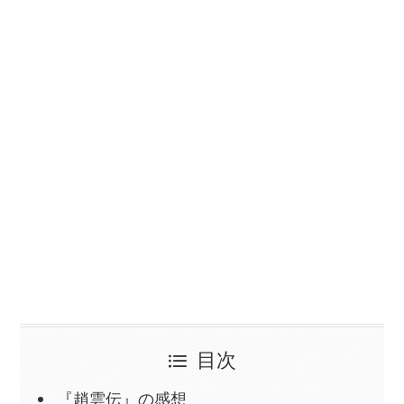
目次
『趙雲伝』の感想