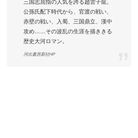
三国志屈指の人気を誇る趙雲子龍。
公孫氏配下時代から、官渡の戦い、
赤壁の戦い、入蜀、三国鼎立、漢中
攻め……その波乱の生涯を描ききる
歴史大河ロマン。
河出書房新社HP