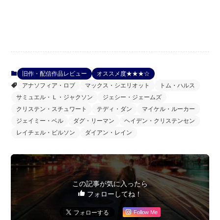
旧作・配信作品レビュー
オススメ度★★★☆
アナソフィア・ロブ
マックス・シエリオット
トム・ハルス
サミュエル・Ｌ・ジャクソン
ジェシー・ジェームズ
クリステン・スチュワート
テディ・ダン
マイケル・ルーカー
ジェイミー・ベル
ダグ・リーマン
ヘイデン・クリステンセン
レイチェル・ビルソン
ダイアン・レイン
この記事が気に入ったら
フォローしてね！
Follow Me