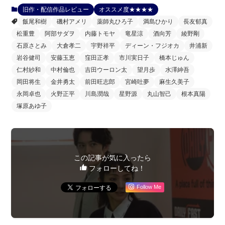
旧作・配信作品レビュー
オススメ度★★★★
飯尾和樹
磯村アメリ
薬師丸ひろ子
満島ひかり
長友郁真
松重豊
阿部サダヲ
内藤トモヤ
竜星涼
酒向芳
綾野剛
石原さとみ
大倉孝二
宇野祥平
ディーン・フジオカ
井浦新
岩谷健司
安藤玉恵
窪田正孝
市川実日子
橋本じゅん
仁村紗和
中村倫也
吉田ウーロン太
望月歩
水澤紳吾
岡田将生
金井勇太
前田旺志郎
宮崎吐夢
麻生久美子
永岡卓也
火野正平
川島潤哉
星野源
丸山智己
根本真陽
塚原あゆ子
この記事が気に入ったら
フォローしてね！
Follow Me