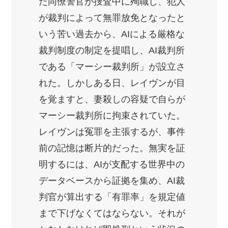
た同僚警官が捜査中に殉職し、犯人
が裁判によって無罪放免となったと
いう苦い過去から、AIによる厳格な
裁判制度の制定を提唱し、AI裁判所
である「マーシー裁判所」が設立さ
れた。しかしある日、レイヴンが目
を覚ますと、妻殺しの容疑で自らが
マーシー裁判所に拘束されていた。
レイヴンは冤罪を主張するが、事件
前の記憶は断片的だった。無実を証
明するには、AIが支配する世界中の
データベースから証拠を集め、AI裁
判官が算出する「有罪率」を規定値
まで下げなくてはならない。それが