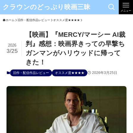
クラウンのどっぷり映画三昧
メニュー
ホーム
旧作・配信作品レビュー
オススメ度★★★★
【映画】『MERCY/マーシー AI裁
判』感想：映画界きっての早撃ち
2026
3/25
ガンマンがハリウッドに帰って
きた！
2026年3月25日
旧作・配信作品レビュー
オススメ度★★★★