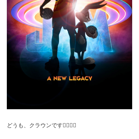
どうも、クラウンです🙋‍♂️🙋‍♂️