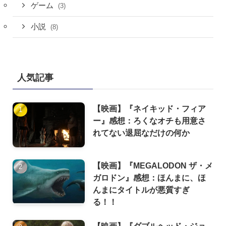
ゲーム
(3)
小説
(8)
人気記事
【映画】『ネイキッド・フィア
ー』感想：ろくなオチも用意さ
れてない退屈なだけの何か
【映画】『MEGALODON ザ・メ
ガロドン』感想：ほんまに、ほ
んまにタイトルが悪質すぎ
る！！