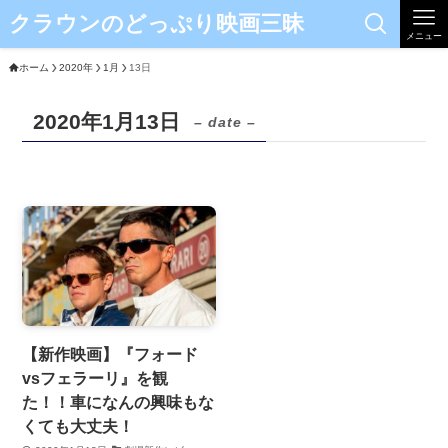
クラウンのどっぷり映画三昧
メニュー
ホーム
2020年
1月
13日
2020年1月13日
– date –
【新作映画】『フォード
vsフェラーリ』を観
た！！車になんの興味もな
くても大丈夫！