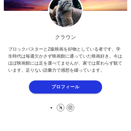
クラウン
ブロックバスターとZ級映画を好物としている者です。学
生時代は毎週欠かさず映画館に通っていた映画好き。今は
ほぼ映画館には足を運べてませんが、家では変わらず観て
います。足りない語彙力で感想を綴っています。
プロフィール