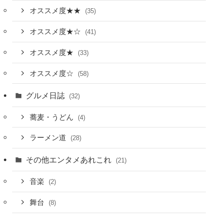
オススメ度★★
(35)
オススメ度★☆
(41)
オススメ度★
(33)
オススメ度☆
(58)
グルメ日誌
(32)
蕎麦・うどん
(4)
ラーメン道
(28)
その他エンタメあれこれ
(21)
音楽
(2)
舞台
(8)