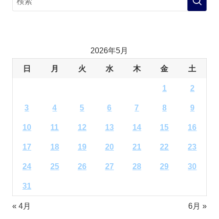
2026年5月
日
月
火
水
木
金
土
1
2
3
4
5
6
7
8
9
10
11
12
13
14
15
16
17
18
19
20
21
22
23
24
25
26
27
28
29
30
31
« 4月
6月 »