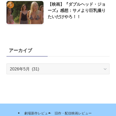
【映画】『ダブルヘッド・ジョ
ーズ』感想：サメより巨乳撮り
たいだけやろ！！
アーカイブ
ア
ー
カ
イ
ブ
劇場新作レビュー
旧作・配信映画レビュー