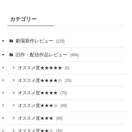
カテゴリー
劇場新作レビュー
(129)
旧作・配信作品レビュー
(484)
オススメ度★★★★★
(5)
オススメ度★★★★☆
(25)
オススメ度★★★★
(75)
オススメ度★★★☆
(88)
オススメ度★★★
(89)
オススメ度★★☆
(35)