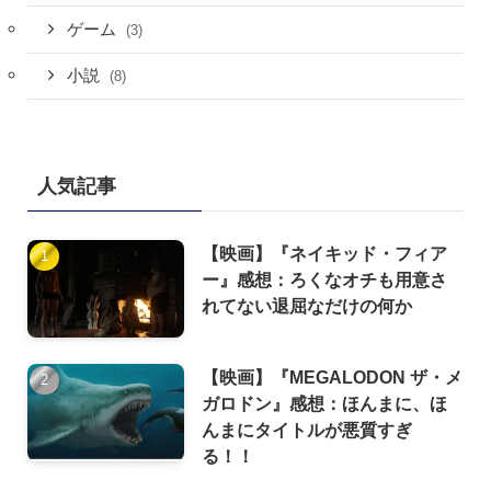
ゲーム
(3)
小説
(8)
人気記事
【映画】『ネイキッド・フィア
ー』感想：ろくなオチも用意さ
れてない退屈なだけの何か
【映画】『MEGALODON ザ・メ
ガロドン』感想：ほんまに、ほ
んまにタイトルが悪質すぎ
る！！