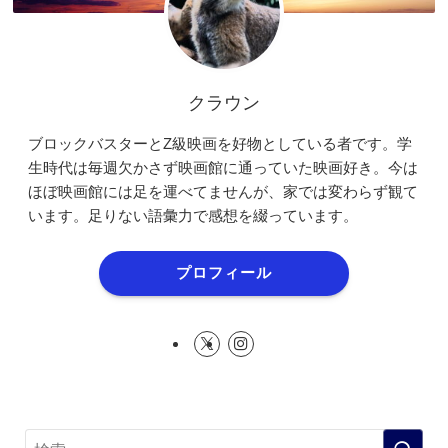
クラウン
ブロックバスターとZ級映画を好物としている者です。学
生時代は毎週欠かさず映画館に通っていた映画好き。今は
ほぼ映画館には足を運べてませんが、家では変わらず観て
います。足りない語彙力で感想を綴っています。
プロフィール