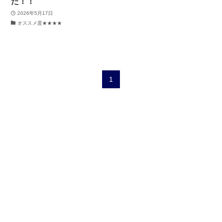
た！！
2026年5月17日
オススメ度★★★★
1