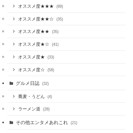
オススメ度★★★
(89)
オススメ度★★☆
(35)
オススメ度★★
(35)
オススメ度★☆
(41)
オススメ度★
(33)
オススメ度☆
(58)
グルメ日誌
(32)
蕎麦・うどん
(4)
ラーメン道
(28)
その他エンタメあれこれ
(21)