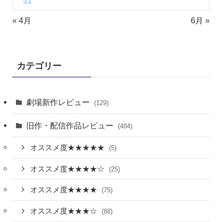
31
« 4月
6月 »
カテゴリー
劇場新作レビュー
(129)
旧作・配信作品レビュー
(484)
オススメ度★★★★★
(5)
オススメ度★★★★☆
(25)
オススメ度★★★★
(75)
オススメ度★★★☆
(88)