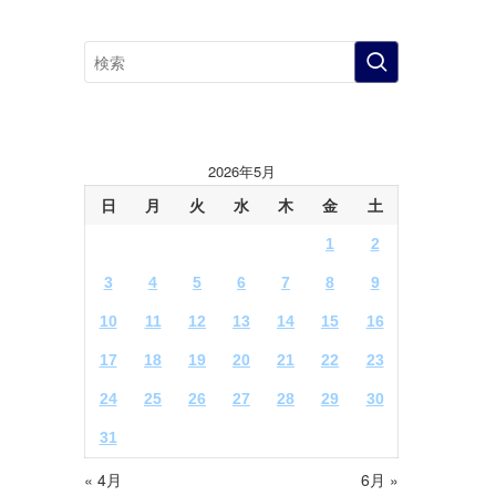
2026年5月
日
月
火
水
木
金
土
1
2
3
4
5
6
7
8
9
10
11
12
13
14
15
16
17
18
19
20
21
22
23
24
25
26
27
28
29
30
31
« 4月
6月 »