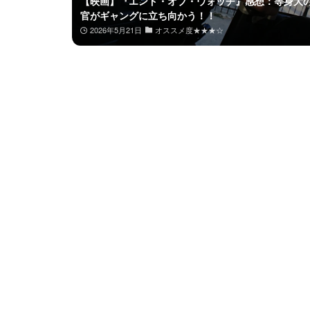
【映画】『エンド・オブ・ウォッチ』感想：等身大
官がギャングに立ち向かう！！
2026年5月21日
オススメ度★★★☆