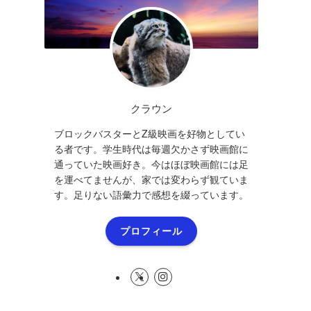
クラウン
ブロックバスターとZ級映画を好物としてい
る者です。学生時代は毎週欠かさず映画館に
通っていた映画好き。今はほぼ映画館には足
を運べてませんが、家では変わらず観ていま
す。足りない語彙力で感想を綴っています。
プロフィール