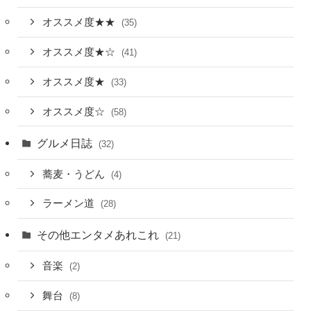
オススメ度★★
(35)
オススメ度★☆
(41)
オススメ度★
(33)
オススメ度☆
(58)
グルメ日誌
(32)
蕎麦・うどん
(4)
ラーメン道
(28)
その他エンタメあれこれ
(21)
音楽
(2)
舞台
(8)