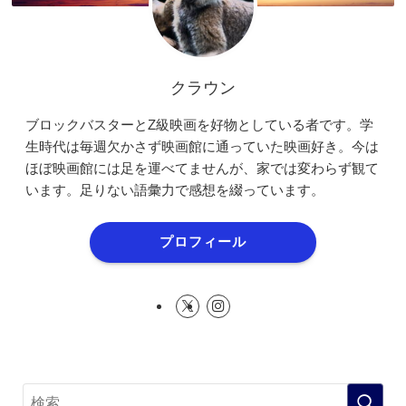
クラウン
ブロックバスターとZ級映画を好物としている者です。学
生時代は毎週欠かさず映画館に通っていた映画好き。今は
ほぼ映画館には足を運べてませんが、家では変わらず観て
います。足りない語彙力で感想を綴っています。
プロフィール