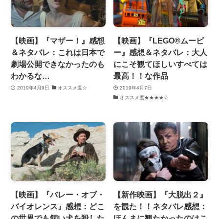
【映画】『マザー！』感想
【映画】『LEGO®ムービ
＆ネタバレ：これは日本で
ー』感想＆ネタバレ：大人
劇場公開できなかったのも
にこそ観てほしいすべては
わかるな…
最高！！な作品
2019年4月9日
オススメ度☆
2019年4月7日
オススメ度★★★★☆
【映画】『バレー・オブ・
【新作映画】『大脱出２』
バイオレンス』感想：どこ
を観た！！ネタバレ感想：
の世界でも飼い犬を殺した
ほんまに観たかったのはこ