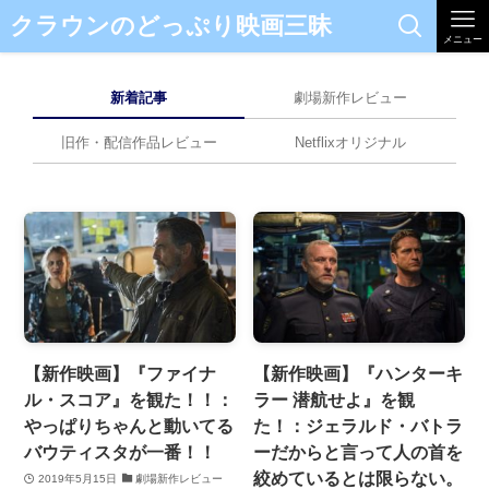
クラウンのどっぷり映画三昧
メニュー
新着記事
劇場新作レビュー
旧作・配信作品レビュー
Netflixオリジナル
【新作映画】『ファイナ
【新作映画】『ハンターキ
ル・スコア』を観た！！：
ラー 潜航せよ』を観
やっぱりちゃんと動いてる
た！：ジェラルド・バトラ
バウティスタが一番！！
ーだからと言って人の首を
絞めているとは限らない。
2019年5月15日
劇場新作レビュー