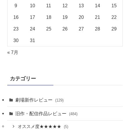
9
10
11
12
13
14
15
16
17
18
19
20
21
22
23
24
25
26
27
28
29
30
31
« 7月
カテゴリー
劇場新作レビュー
(129)
旧作・配信作品レビュー
(484)
オススメ度★★★★★
(5)